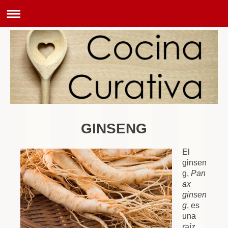
GINSENG
El
ginsen
g,
Pan
ax
ginsen
g
, es
una
raíz