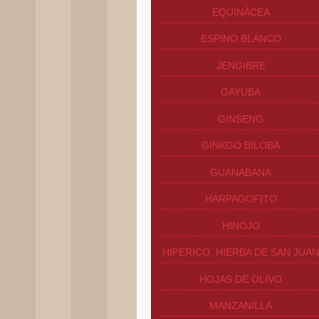
EQUINÁCEA
ESPINO BLANCO
JENGIBRE
GAYUBA
GINSENG
GINKGO BILOBA
GUANABANA
HARPAGOFITO
HINOJO
HIPERICO, HIERBA DE SAN JUA
HOJAS DE OLIVO
MANZANILLA