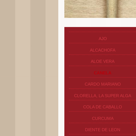
AJO
ALCACHOFA
ALOE VERA
CANELA
CARDO MARIANO
CLORELLA, LA SUPER ALGA
COLA DE CABALLO
CURCUMA
DIENTE DE LEON