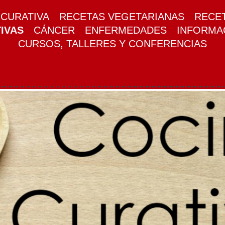
CURATIVA
RECETAS VEGETARIANAS
RECE
IVAS
CÁNCER
ENFERMEDADES
INFORMA
CURSOS, TALLERES Y CONFERENCIAS