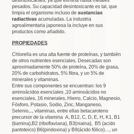
desintoxicantes, ya que elimina hasta metales
pesados. Su capacidad desintoxicante es tal, que
limpia el organismo incluso de
sustancias
radiactivas
acumuladas. La industria
agroalimentaria japonesa la incluye en sus
productos como añadido.
PROPIEDADES
Chlorella es una alta fuente de proteínas, y también
de otros nutrientes esenciales. Desecadas son
aproximadamente 50% de proteína, 20% de grasa,
20% de carbohidratos, 5% fibra, y un 5% de
minerales y vitaminas.
Entre sus componentes se encuentran: los 9
aminoácidos esenciales ,10 aminoácidos no
esenciales, 16 minerales, Hierro, Calcio, Magnesio,
Fósforo, Potasio, Sodio, Zinc, Manganeso,
Selenio,.., vitaminas, entre ellas betacaroteno
precursor de la vitamina A, B12, C, D, E, H, K1, B1
(tiamina),B2 (riboflaviana), B3(niaina), B5 (acido
pantoteico) B6(piridoxina) y B9(ácido fólico)…, un